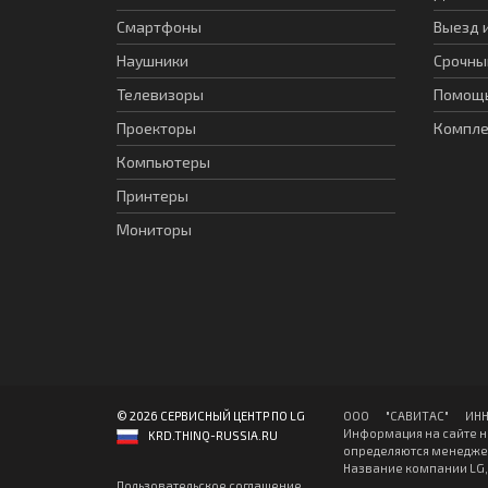
Смартфоны
Выезд 
Наушники
Срочны
Телевизоры
Помощь
Проекторы
Компл
Компьютеры
Принтеры
Мониторы
© 2026 СЕРВИСНЫЙ ЦЕНТР ПО LG
ООО "CАВИТAC" ИНН: 7
Информация на сайте н
KRD.THINQ-RUSSIA.RU
определяются менеджер
Название компании LG, 
Пользовательское соглашение
.