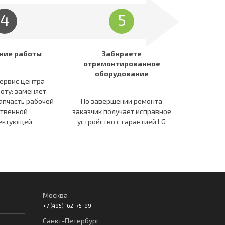
4
5
ние работы
Забираете
отремонтированное
оборудование
ервис центра
оту: заменяет
апчасть рабочей
По завершении ремонта
ственной
заказчик получает исправное
ектующей
устройство c гарантией LG
Москва
+7 (495) 162-75-99
Санкт-Петербург