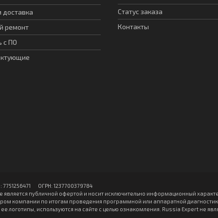
Статус заказа
и доставка
Контакты
й ремонт
 с ПО
ектующие
751256471 ОГPН: 1237700379784
е является публичной офертой и носит исключительно информационный характе
ом компании по итогам проведения программной или аппаратной диагностики 
ее логотипы, используются на сайте с целью ознакомления. Russia Expert не я