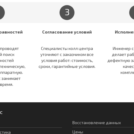
3
равностей
Согласование условий
Исполне
 проводят
Специалисты колл центра
Инженер с
й поиск
уточняют c заказчиком все
делает раб
ностей
условия работ: стоимость,
дефектную з
техническую,
сроки, гарантийные условия.
каче
ппаратную.
компл
с занимает
 время.
с
Восстановление данных
Цены
стика