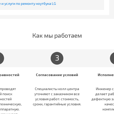
и услуги по ремонту ноутбука LG
Как мы работаем
3
равностей
Согласование условий
Исполне
 проводят
Специалисты колл центра
Инженер с
й поиск
уточняют c заказчиком все
делает раб
ностей
условия работ: стоимость,
дефектную з
техническую,
сроки, гарантийные условия.
каче
ппаратную.
компл