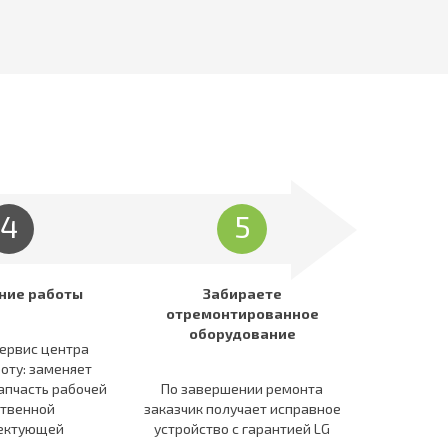
4
5
ние работы
Забираете
отремонтированное
оборудование
ервис центра
оту: заменяет
апчасть рабочей
По завершении ремонта
ственной
заказчик получает исправное
ектующей
устройство c гарантией LG