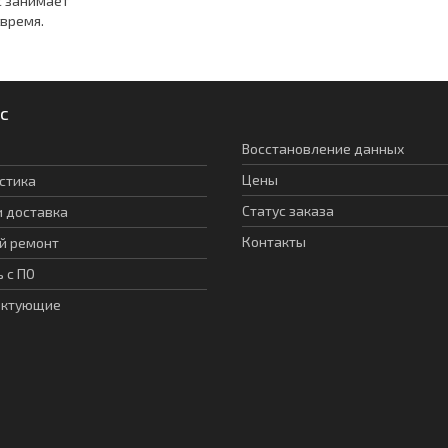
с занимает
 время.
с
Восстановление данных
Цены
стика
Статус заказа
и доставка
Контакты
й ремонт
 с ПО
ектующие